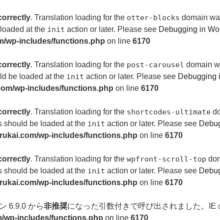
correctly
. Translation loading for the
otter-blocks
domain was 
 loaded at the
init
action or later. Please see
Debugging in Wo
om/wp-includes/functions.php
on line
6170
correctly
. Translation loading for the
post-carousel
domain was
uld be loaded at the
init
action or later. Please see
Debugging 
.com/wp-includes/functions.php
on line
6170
correctly
. Translation loading for the
shortcodes-ultimate
do
ns should be loaded at the
init
action or later. Please see
Debug
aerukai.com/wp-includes/functions.php
on line
6170
correctly
. Translation loading for the
wpfront-scroll-top
doma
ns should be loaded at the
init
action or later. Please see
Debug
aerukai.com/wp-includes/functions.php
on line
6170
ン 6.9.0 から
非推奨
になった引数付きで呼び出されました。IE
om/wp-includes/functions.php
on line
6170