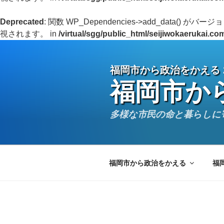
Deprecated
: 関数 WP_Dependencies->add_data() がバージョ
視されます。 in
/virtual/sgg/public_html/seijiwokaerukai.c
Skip
to
福岡市から政治をかえる 2
content
福岡市か
多様な市民の命と暮らしに
福岡市から政治をかえる
福