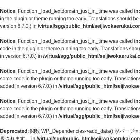
Notice
: Function _load_textdomain_just_in_time was called
in
in the plugin or theme running too early. Translations should be
version 6.7.0.) in
/virtual/sgg/public_html/seijiwokaerukai.c
Notice
: Function _load_textdomain_just_in_time was called
in
code in the plugin or theme running too early. Translations sho
in version 6.7.0.) in
/virtual/sgg/public_html/seijiwokaerukai
Notice
: Function _load_textdomain_just_in_time was called
in
some code in the plugin or theme running too early. Translatio
added in version 6.7.0.) in
/virtual/sgg/public_html/seijiwok
Notice
: Function _load_textdomain_just_in_time was called
in
some code in the plugin or theme running too early. Translatio
added in version 6.7.0.) in
/virtual/sgg/public_html/seijiwok
Deprecated
: 関数 WP_Dependencies->add_data() がバージョ
視されます。 in
/virtual/sgg/public_html/seijiwokaerukai.c