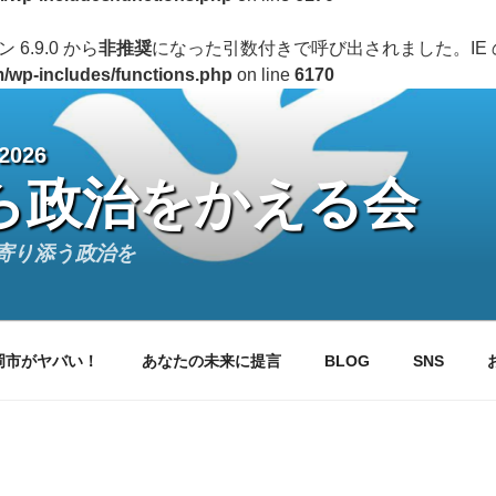
ン 6.9.0 から
非推奨
になった引数付きで呼び出されました。IE
om/wp-includes/functions.php
on line
6170
026
ら政治をかえる会
寄り添う政治を
岡市がヤバい！
あなたの未来に提言
BLOG
SNS